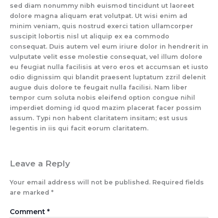
sed diam nonummy nibh euismod tincidunt ut laoreet
dolore magna aliquam erat volutpat. Ut wisi enim ad
minim veniam, quis nostrud exerci tation ullamcorper
suscipit lobortis nisl ut aliquip ex ea commodo
consequat. Duis autem vel eum iriure dolor in hendrerit in
vulputate velit esse molestie consequat, vel illum dolore
eu feugiat nulla facilisis at vero eros et accumsan et iusto
odio dignissim qui blandit praesent luptatum zzril delenit
augue duis dolore te feugait nulla facilisi. Nam liber
tempor cum soluta nobis eleifend option congue nihil
imperdiet doming id quod mazim placerat facer possim
assum. Typi non habent claritatem insitam; est usus
legentis in iis qui facit eorum claritatem.
Leave a Reply
Your email address will not be published.
Required fields
are marked
*
Comment
*