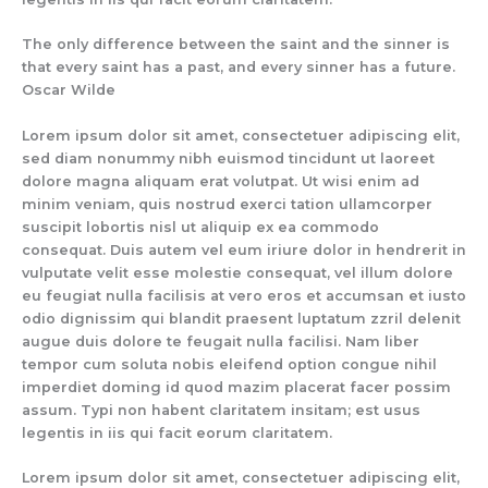
The only difference between the saint and the sinner is
that every saint has a past, and every sinner has a future.
Oscar Wilde
Lorem ipsum dolor sit amet, consectetuer adipiscing elit,
sed diam nonummy nibh euismod tincidunt ut laoreet
dolore magna aliquam erat volutpat. Ut wisi enim ad
minim veniam, quis nostrud exerci tation ullamcorper
suscipit lobortis nisl ut aliquip ex ea commodo
consequat. Duis autem vel eum iriure dolor in hendrerit in
vulputate velit esse molestie consequat, vel illum dolore
eu feugiat nulla facilisis at vero eros et accumsan et iusto
odio dignissim qui blandit praesent luptatum zzril delenit
augue duis dolore te feugait nulla facilisi. Nam liber
tempor cum soluta nobis eleifend option congue nihil
imperdiet doming id quod mazim placerat facer possim
assum. Typi non habent claritatem insitam; est usus
legentis in iis qui facit eorum claritatem.
Lorem ipsum dolor sit amet, consectetuer adipiscing elit,