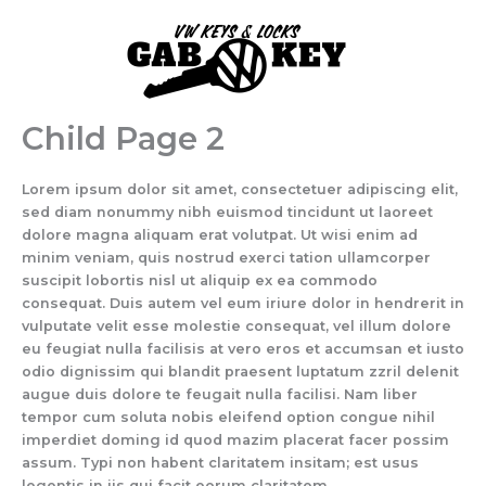
Skip
to
content
Child Page 2
Lorem ipsum dolor sit amet, consectetuer adipiscing elit,
sed diam nonummy nibh euismod tincidunt ut laoreet
dolore magna aliquam erat volutpat. Ut wisi enim ad
minim veniam, quis nostrud exerci tation ullamcorper
suscipit lobortis nisl ut aliquip ex ea commodo
consequat. Duis autem vel eum iriure dolor in hendrerit in
vulputate velit esse molestie consequat, vel illum dolore
eu feugiat nulla facilisis at vero eros et accumsan et iusto
odio dignissim qui blandit praesent luptatum zzril delenit
augue duis dolore te feugait nulla facilisi. Nam liber
tempor cum soluta nobis eleifend option congue nihil
imperdiet doming id quod mazim placerat facer possim
assum. Typi non habent claritatem insitam; est usus
legentis in iis qui facit eorum claritatem.